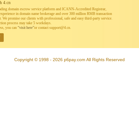
h 4.cn
leading domain escrow service platform and ICANN-Accredited Registrar,
h experience in domain name brokerage and over 300 million RMB transaction
. We promise our clients with professional, safe and easy third-party service.
ction process may take 5 workdays.
ess, you can
“visit here”
or contact support@4.cn.
W
Copyright © 1998 - 2026 p6pay.com All Rights Reserved