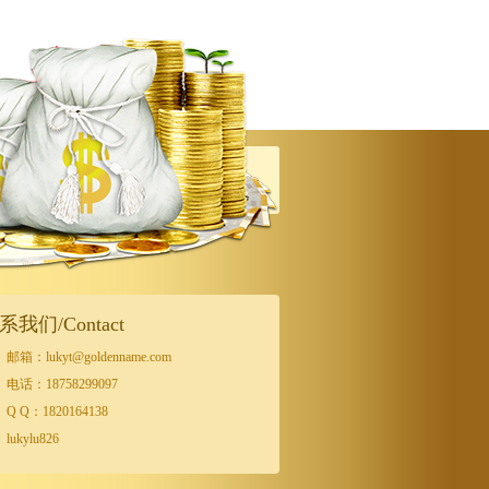
系我们/Contact
邮箱：lukyt@goldenname.com
电话：18758299097
Q Q：1820164138
lukylu826