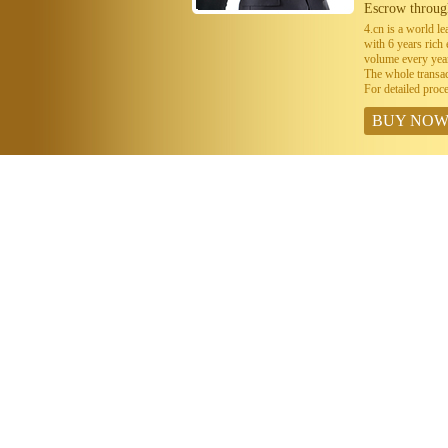
Escrow throug
4.cn is a world 
with 6 years ric
volume every year
The whole transa
For detailed proc
BUY NO